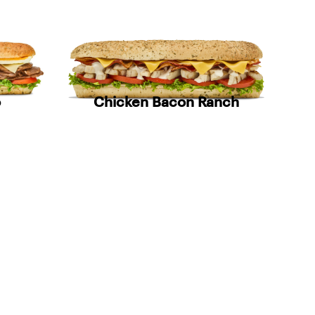
Chicken Bacon Ranch
o