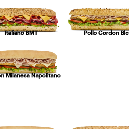
Italiano BMT
Pollo Cordon Bl
n Milanesa Napolitano