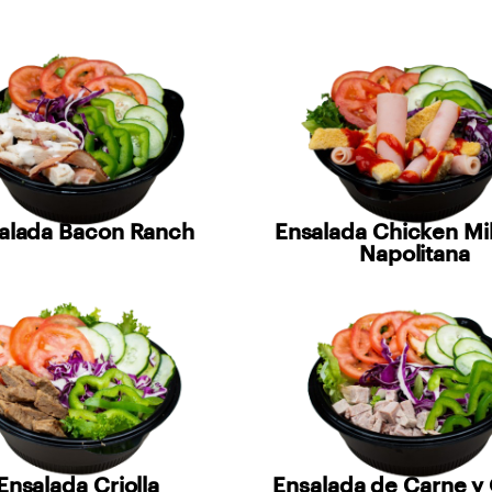
alada Bacon Ranch
Ensalada Chicken Mi
Napolitana
Ensalada Criolla
Ensalada de Carne y