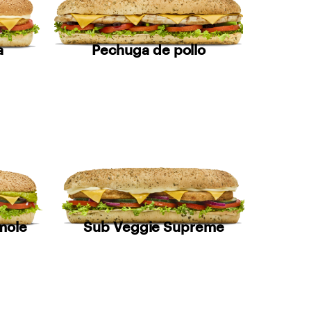
a
Pechuga de pollo
mole
Sub Veggie Supreme