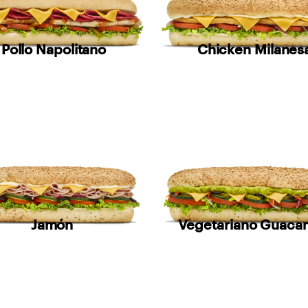
Pollo Napolitano
Chicken Milanes
Jamón
Vegetariano Guaca