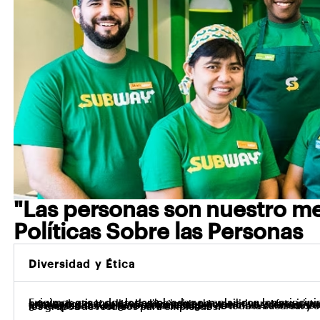
"Las personas son nuestro me
Políticas Sobre las Personas
Diversidad y Ética
Exigimos que todos los empleados cumplan con los principios éticos y los estándares de empleo para garantizar que todas las personas reciban un trato justo y respetuoso. Subway® es un empleador que aplica la discriminación positiva y ofrece igualdad de oportunidades. Subway® no tolera ningún tipo de discriminación por motivos de raza, sexo, orientación sexual, identidad de género, credo, religión, color u origen nacional. Valoramos la diversidad y la inclusión, reunimos a los empleados durante las actividades de toda la sucursal y celebramos los intereses diversos con los grupos de recursos para empleados.